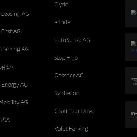
Clyde
Leasing AG
allride
First AG
autoSense AG
Parking AG
stop + go
og SA
Gassner AG
n Energy AG
Synhelion
Mobility AG
Chauffeur Drive
n SA
Valet Parking