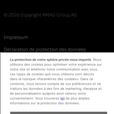
© 2026 Copyright AMAG Group AG
Impressum
Déclaration de protection des données
La protection de votre sphère privée nous importe.
Nous
Directive cookies
Mentions légales
CFST
utilisons des cookies pour optimiser votre expérience sur
notre site et améliorer notre communication avec vous.
Les types de cookies que nous utilisons sont décrits
dans la rubrique «Paramètres des cookies». Dans ce
contexte, nous tenons compte de vos préférences et ne
traitons les données à des fins de marketing, d’analyse et
de personnalisation qu’après avoir obtenu votre
consentement. Vous trouverez
ici
de plus amples
informations sur la protection des données.