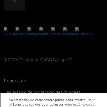
© 2026 Copyright AMAG Group AG
Impressum
Déclaration de protection des données
La protection de votre sphère privée nous importe.
Nous
Directive cookies
Mentions légales
CFST
utilisons des cookies pour optimiser votre expérience sur