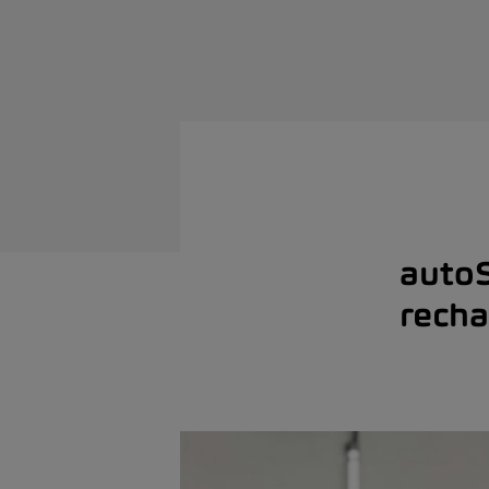
autoS
recha