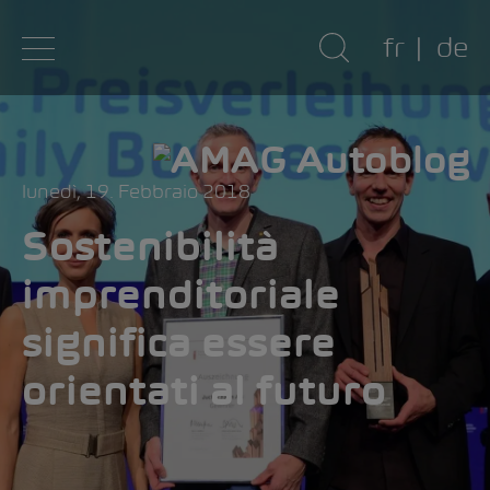
fr
de
lunedì, 19. Febbraio 2018
Sostenibilità
imprenditoriale
significa essere
orientati al futuro