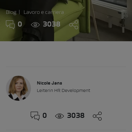
Blog
Lavoro e carriera
0
3038
Nicole Jans
Leiterin HR Development
0
3038