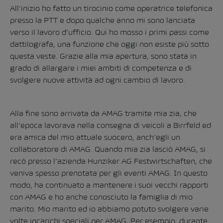
All’inizio ho fatto un tirocinio come operatrice telefonica
presso la PTT e dopo qualche anno mi sono lanciata
verso il lavoro d’ufficio. Qui ho mosso i primi passi come
dattilografa, una funzione che oggi non esiste più sotto
questa veste. Grazie alla mia apertura, sono stata in
grado di allargare i miei ambiti di competenza e di
svolgere nuove attività ad ogni cambio di lavoro.
Alla fine sono arrivata da AMAG tramite mia zia, che
all’epoca lavorava nella consegna di veicoli a Birrfeld ed
era amica del mio attuale suocero, anch’egli un
collaboratore di AMAG. Quando mia zia lasciò AMAG, si
recò presso l’azienda Hunziker AG Festwirtschaften, che
veniva spesso prenotata per gli eventi AMAG. In questo
modo, ha continuato a mantenere i suoi vecchi rapporti
con AMAG e ho anche conosciuto la famiglia di mio
marito. Mio marito ed io abbiamo potuto svolgere varie
volte incarichi speciali per AMAG. Per esempio, durante