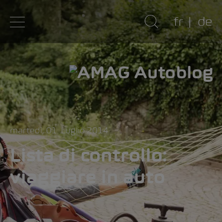
fr
de
martedì, 01. Luglio 2014
Lista di controllo:
viaggiare in auto