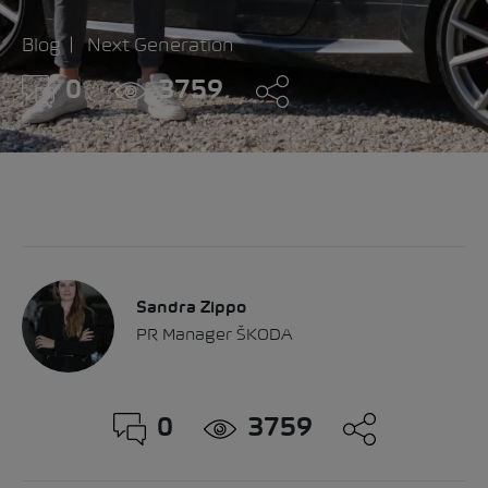
Blog
Next Generation
0
3759
Sandra Zippo
PR Manager ŠKODA
0
3759