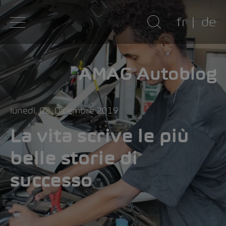
fr
de
lunedì, 02. Dicembre 2019
La vita scrive le più
belle storie di
successo