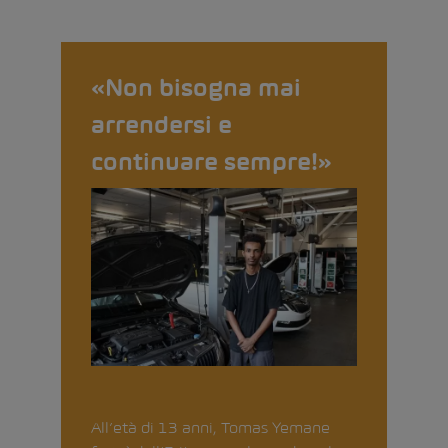
«Non bisogna mai
arrendersi e
continuare sempre!»
All’età di 13 anni, Tomas Yemane