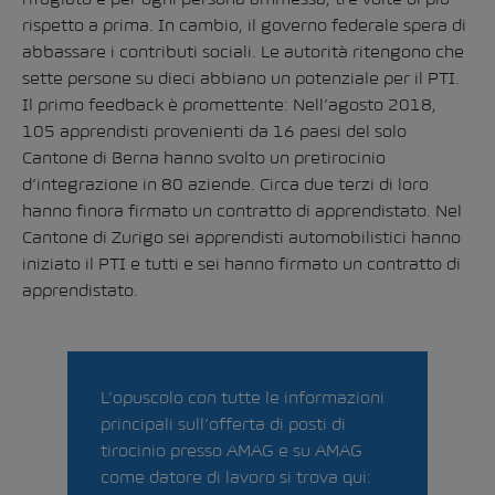
rispetto a prima. In cambio, il governo federale spera di
abbassare i contributi sociali. Le autorità ritengono che
sette persone su dieci abbiano un potenziale per il PTI.
Il primo feedback è promettente: Nell’agosto 2018,
105 apprendisti provenienti da 16 paesi del solo
Cantone di Berna hanno svolto un pretirocinio
d’integrazione in 80 aziende. Circa due terzi di loro
hanno finora firmato un contratto di apprendistato. Nel
Cantone di Zurigo sei apprendisti automobilistici hanno
iniziato il PTI e tutti e sei hanno firmato un contratto di
apprendistato.
L’opuscolo con tutte le informazioni
principali sull’offerta di posti di
tirocinio presso AMAG e su AMAG
come datore di lavoro si trova qui: