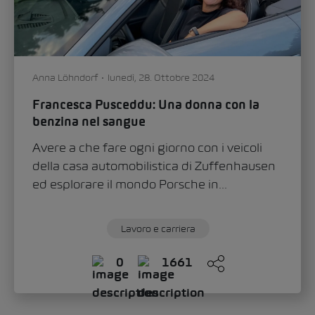
Dominik Mate
venerdì, 06. Settembre 2024
Da meccanico a dirigente Volkswagen
Svizzera: una carriera straordinaria grazie
alla formazione continua
Se si chiede a Sascha Leardi qual è la ricetta
segreta per una carriera lunga e di
successo, la risposta...
Lavoro e carriera
0
1861