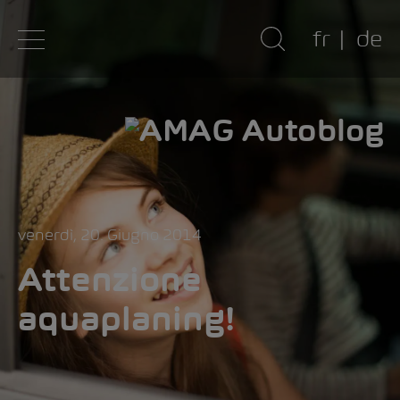
fr
de
venerdì, 20. Giugno 2014
Attenzione
aquaplaning!