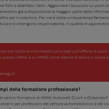
foto e adattato i testi. Aggiornare l’opuscolo sui posti di 
e avevamo già a disposizione la maggior parte delle informazi
fatto per il volantino. Per me è stata un’esperienza fantast
ucia e si ottengono responsabilità, in qualità di apprendisti 
olo con tutte le informazioni principali sull’offerta di posti 
io presso AMAG e su AMAG come datore di lavoro si trova q
.amag.ch
campi della formazione professionale?
l centro formativo di AMAG Autowelt Zürich a Dübendorf. Tu
esterni per professioni del settore automobilistico e del c