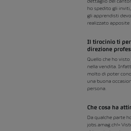
dettaglio del canto
ho spedito gli inviti
gli apprendisti dev
realizzato apposite
Il tirocinio ti 
direzione profes
Quello che ho visto
nella vendita. Infat
molto di poter cono
una buona occasione
persona.
Che cosa ha attir
Da qualche parte ho 
jobs.amag.ch!» Vist