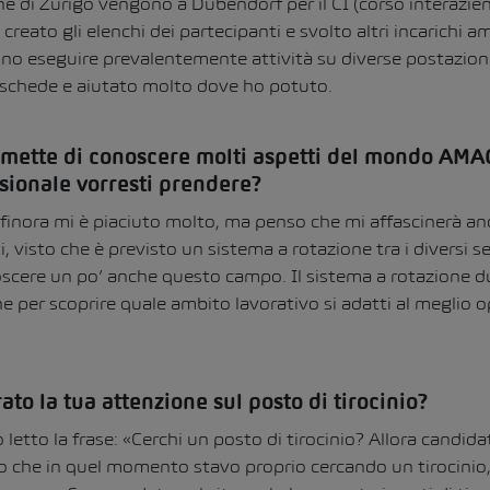
ne di Zurigo vengono a Dübendorf per il CI (corso interazie
, creato gli elenchi dei partecipanti e svolto altri incarichi a
ono eseguire prevalentemente attività su diverse postazion
 schede e aiutato molto dove ho potuto.
permette di conoscere molti aspetti del mondo AMA
sionale vorresti prendere?
 finora mi è piaciuto molto, ma penso che mi affascinerà an
ti, visto che è previsto un sistema a rotazione tra i diversi 
scere un po’ anche questo campo. Il sistema a rotazione dur
 per scoprire quale ambito lavorativo si adatti al meglio 
ato la tua attenzione sul posto di tirocinio?
letto la frase: «Cerchi un posto di tirocinio? Allora candida
o che in quel momento stavo proprio cercando un tirocinio