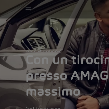
venerdì, 16. Agosto 2019
Con un tiroci
presso AMAG 
massimo
Blog
Lavoro e carriera