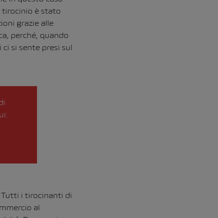
tirocinio è stato
oni grazie alle
ica, perché, quando
ci si sente presi sul
di
ui:
tti i tirocinanti di
ommercio al