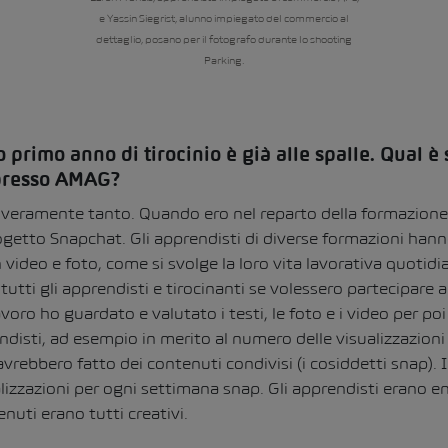
e Yassin Siegrist, alunno impiegato del commercio al
dettaglio, posano per il fotografo durante lo shooting
Parking.
o primo anno di tirocinio è già alle spalle. Qual è 
presso AMAG?
veramente tanto. Quando ero nel reparto della formazione
rogetto Snapchat. Gli apprendisti di diverse formazioni han
n video e foto, come si svolge la loro vita lavorativa quoti
tutti gli apprendisti e tirocinanti se volessero partecipare 
voro ho guardato e valutato i testi, le foto e i video per poi
ndisti, ad esempio in merito al numero delle visualizzazioni
avrebbero fatto dei contenuti condivisi (i cosiddetti snap). 
izzazioni per ogni settimana snap. Gli apprendisti erano en
enuti erano tutti creativi.