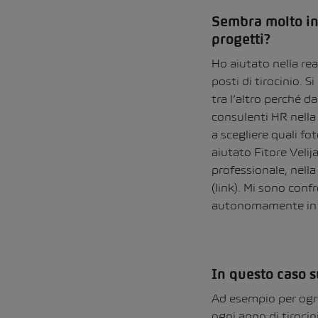
Sembra molto int
progetti?
Ho aiutato nella rea
posti di tirocinio. S
tra l’altro perché da
consulenti HR nella
a scegliere quali fot
aiutato Fitore Veli
professionale, nella 
(link). Mi sono con
autonomamente in me
In questo caso s
Ad esempio per ogni
ogni anno di tirocin