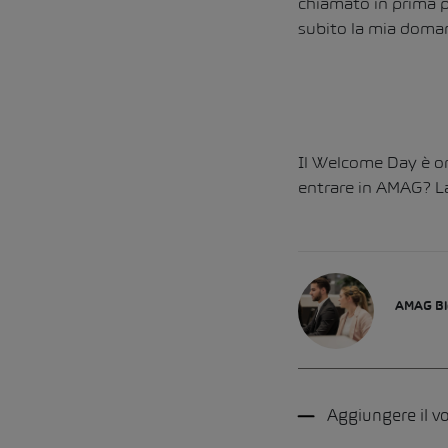
chiamato in prima p
subito la mia doman
Il Welcome Day è or
entrare in AMAG? La
AMAG Bl
Aggiungere il 