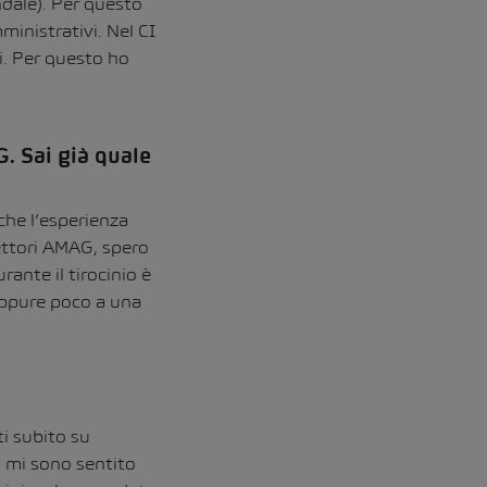
ndale). Per questo
mministrativi. Nel CI
i. Per questo ho
G. Sai già quale
che l’esperienza
settori AMAG, spero
ante il tirocinio è
oppure poco a una
ti subito su
, mi sono sentito