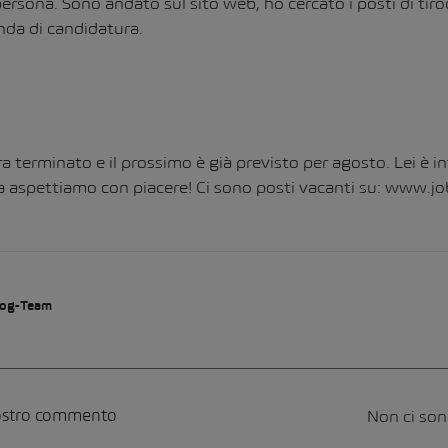
ersona. Sono andato sul sito web, ho cercato i posti di tir
da di candidatura.
a terminato e il prossimo è già previsto per agosto. Lei è i
 aspettiamo con piacere! Ci sono posti vacanti su:
www.jo
og-Team
Non ci so
vostro commento