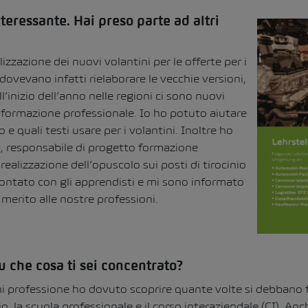
eressante. Hai preso parte ad altri
lizzazione dei nuovi volantini per le offerte per i
i dovevano infatti rielaborare le vecchie versioni,
ll’inizio dell’anno nelle regioni ci sono nuovi
 formazione professionale. Io ho potuto aiutare
o e quali testi usare per i volantini. Inoltre ho
ja, responsabile di progetto formazione
realizzazione dell’opuscolo sui posti di tirocinio
frontato con gli apprendisti e mi sono informato
rito alle nostre professioni.
u che cosa ti sei concentrato?
 professione ho dovuto scoprire quante volte si debbano 
io, la scuola professionale e il corso interaziendale (CI). An