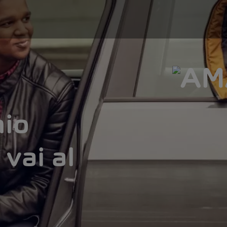
nio
vai al