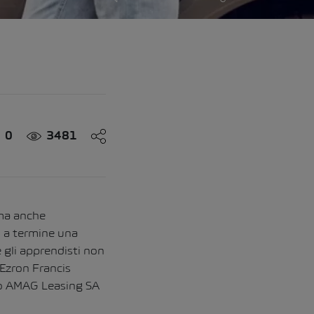
0
3481
 ma anche
o a termine una
 gli apprendisti non
 Ezron Francis
so AMAG Leasing SA