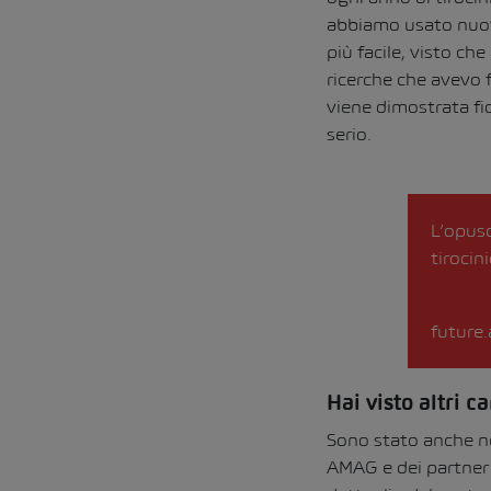
abbiamo usato nuove 
più facile, visto ch
ricerche che avevo 
viene dimostrata fid
serio.
L’opusc
tirocin
future
Hai visto altri 
Sono stato anche ne
AMAG e dei partner 