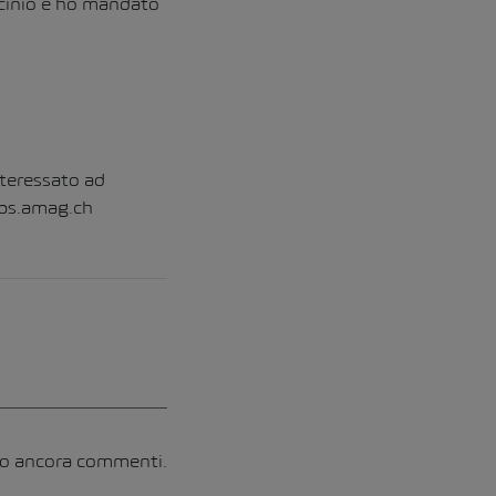
ocinio e ho mandato
nteressato ad
bs.amag.ch
no ancora commenti.