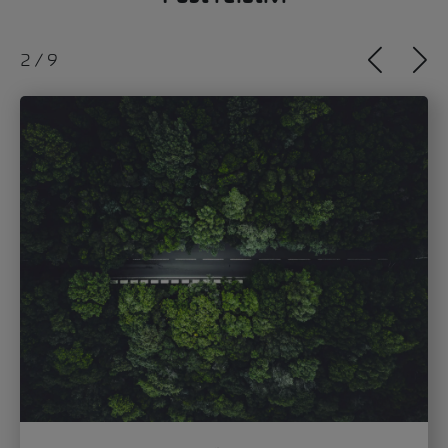
2
/
9