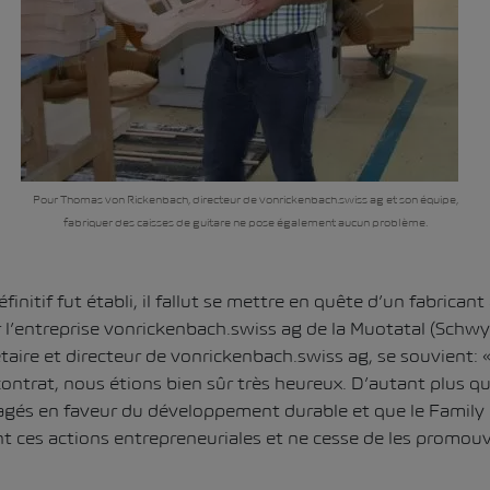
Pour Thomas von Rickenbach, directeur de vonrickenbach.swiss ag et son équipe,
fabriquer des caisses de guitare ne pose également aucun problème.
finitif fut établi, il fallut se mettre en quête d’un fabricant
ur l’entreprise vonrickenbach.swiss ag de la Muotatal (Sch
taire et directeur de vonrickenbach.swiss ag, se souvient:
ontrat, nous étions bien sûr très heureux. D’autant plus
és en faveur du développement durable et que le Family
ces actions entrepreneuriales et ne cesse de les promouv