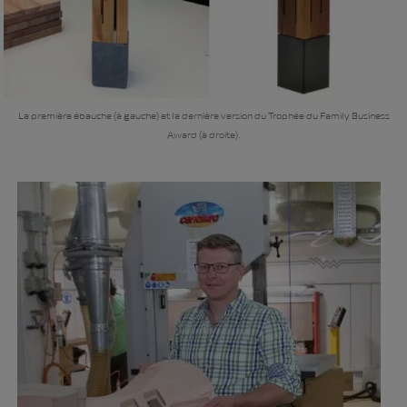
La première ébauche (à gauche) et la dernière version du Trophée du Family Business
Award (à droite).