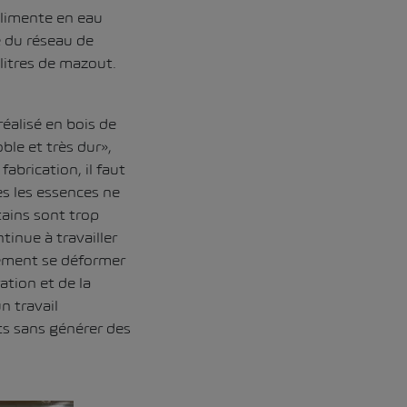
alimente en eau
e du réseau de
 litres de mazout.
réalisé en bois de
ble et très dur»,
brication, il faut
tes les essences ne
ains sont trop
tinue à travailler
èrement se déformer
ation et de la
n travail
ts sans générer des