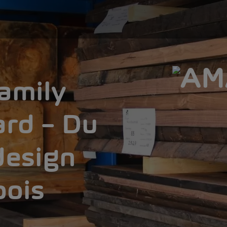
amily
rd – Du
design
bois