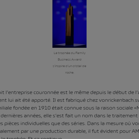
Le trophée du Family
Business Award
s’inspire d’un cristal de
roche.
it l’entreprise couronnée est le même depuis le début de l
 lui ait été apporté. Il est fabriqué chez
vonrickenbach.s
miliale fondée en 1910 était connue sous la raison sociale «
dernières années, elle s’est fait un nom dans le traitement
des pièces individuelles que des séries. Dans la mesure où v
galement par une production durable, il fut évident pour AM
 le trophée. Et ça continue.