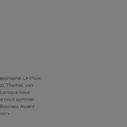
 approprié. Le choix
wyz). Thomas von
 «Lorsque nous
 que nous sommes
 Business Award
oir.»