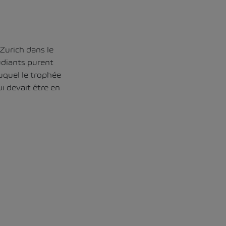
Zurich dans le
udiants purent
duquel le trophée
ui devait être en