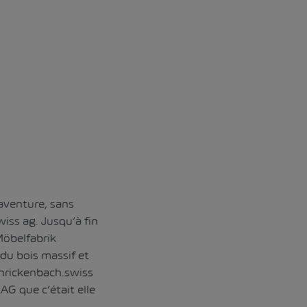
’aventure, sans
wiss ag
. Jusqu’à fin
Möbelfabrik
 du bois massif et
onrickenbach.swiss
AG que c’était elle