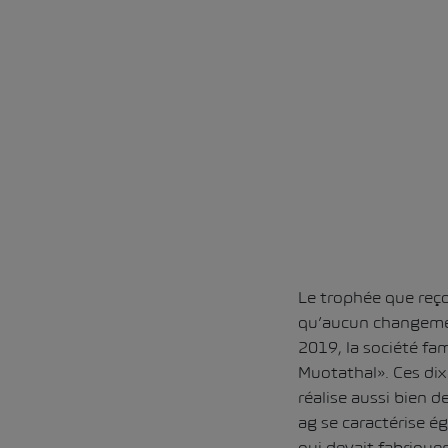
Le trophée que reço
qu’aucun changement
2019, la société fa
Muotathal». Ces dix 
réalise aussi bien 
ag se caractérise é
qui devait fabriquer