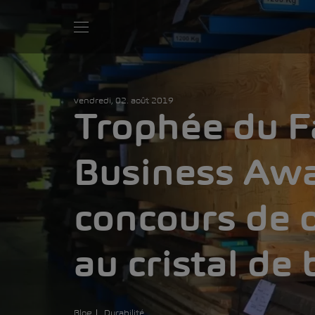
vendredi, 02. août 2019
Trophée du F
Business Awa
concours de 
au cristal de 
Blog
Durabilité