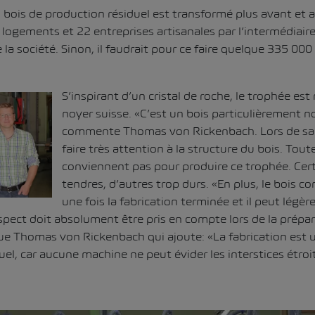
u bois de production résiduel est transformé plus avant et 
logements et 22 entreprises artisanales par l’intermédiair
la société. Sinon, il faudrait pour ce faire quelque 335 000
S’inspirant d’un cristal de roche, le trophée est 
noyer suisse. «C’est un bois particulièrement no
commente Thomas von Rickenbach. Lors de sa fa
faire très attention à la structure du bois. Tou
conviennent pas pour produire ce trophée. Cert
tendres, d’autres trop durs. «En plus, le bois con
une fois la fabrication terminée et il peut lég
aspect doit absolument être pris en compte lors de la prépar
ue Thomas von Rickenbach qui ajoute: «La fabrication est u
l, car aucune machine ne peut évider les interstices étroi