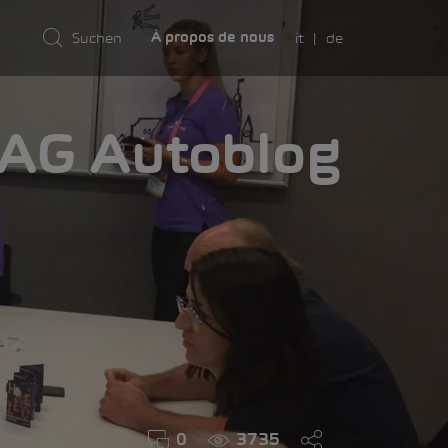
it
de
À propos de nous
AMA
0
3735