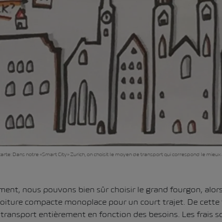
 carte: Dans notre «Smart City» Zurich, on choisit le moyen de transport qui correspond le mieux 
nt, nous pouvons bien sûr choisir le grand fourgon, alor
iture compacte monoplace pour un court trajet. De cette 
 transport entièrement en fonction des besoins. Les frais s