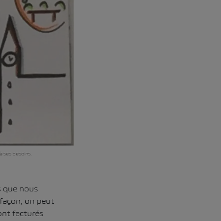
à ses besoins.
s que nous
façon, on peut
ont facturés