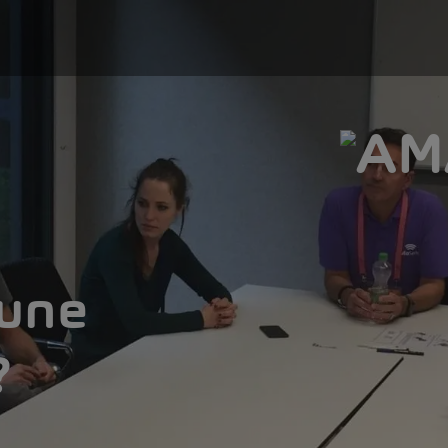
’une
?