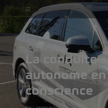
vendredi, 02. février 2018
La conduite
autonome en
conscience
Blog
Solutions du futur