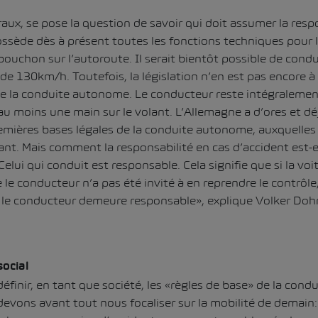
aux, se pose la question de savoir qui doit assumer la respo
ssède dès à présent toutes les fonctions techniques pour la
bouchon sur l’autoroute. Il serait bientôt possible de condu
de 130km/h. Toutefois, la législation n’en est pas encore à
ne la conduite autonome. Le conducteur reste intégralemen
 au moins une main sur le volant. L’Allemagne a d’ores et d
remières bases légales de la conduite autonome, auxquelles l
stant. Mais comment la responsabilité en cas d’accident est-
lui qui conduit est responsable. Cela signifie que si la voi
le conducteur n’a pas été invité à en reprendre le contrôle,
, le conducteur demeure responsable», explique Volker Doh
social
définir, en tant que société, les «règles de base» de la con
 devons avant tout nous focaliser sur la mobilité de demain: