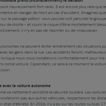
omobiliste prend (inconsciemment) la décision
 sont heureusement fort rares. Il est encore plus rare que 
i mettre en danger de mort en cas d’accident. Imaginez qu
 sur le passage piéton: vous pouvez soit percuter le groupe
mur de droite – et courir le risque d’être mortellement bles
inctivement; il n’y en pas de «bonne» ou de «mauvaise».
utonomes ne peuvent éviter entièrement ces situations pu
 avec les gens dans la rue. Les accidents feront, malheure
é lorsque nous nous installerons confortablement pour lire u
ans notre voiture. Cependant, ce sera à ce moment la voitur
ision.
e avec la voiture autonome
e va nettement accroître la sécurité routière. Les voiture
 «colleront» pas aux autres véhicules, respecteront les dist
 état d’ébriété. En 2016, il y a eu sur les routes suisses 1