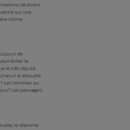
imations de divers
quence sur une
bre infime
toujours de
peut éviter la
ue le très réputé
t chacun à résoudre
ver? Les hommes ou
eurs? Les passagers
uelle; le dilemme