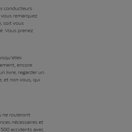
les conducteurs
e vous remarquez
, soit vous
sé. Vous prenez
isqu’elles
usement, encore
n livre, regarder un
e, et non vous, qui
s ne rouleront
ances nécessaires et
7 500 accidents avec