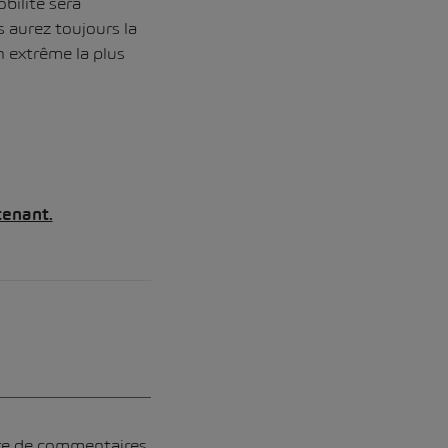
bilité sera
s aurez toujours la
n extrême la plus
enant.
ore de commentaires.