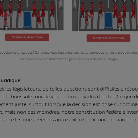
 décision prenez-vous? Continuez-vous tout droit vers les personnes qui ont le droit de traver
bien roulez-vous en direction des gens pour qui le feu est au rouge?
uridique
et les législateurs, de telles questions sont difficiles à rés
 la boussole morale varie d’un individu à l’autre. Ce que d
ment juste, surtout lorsque la décision est prise sur ordin
nt, mais non des moindres, notre constitution fédérale inter
lance les unes avec les autres. «Un seul» mort ne vaut do