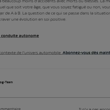
a beaucoup moins d’accidents avec morts ou blessés. La mo
Quel que soit votre âge, que vous soyez fatigué ou non, vou
er de A à B. La question de ce qui se passe dans la situatio
traver une évolution en soi positive.
a
conduite autonome
 contexte de l’univers automobile.
Abonnez-vous dès maint
og-Team
Il n'y a pas enc
commentaire