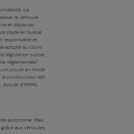
nsabilité. La
isser le véhicule
ire et dépasser
 ce stade en Suisse
t responsable et
éjà adopté au cours
a législation suisse
elle réglementée?
ture circule en mode
 le constructeur est
r, avocat d’AMAG
duite autonome. Mais
 grâce aux véhicules