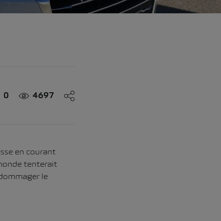
0
4697
asse en courant
 monde tenterait
endommager le