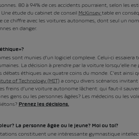
nes. 80 à 94% de ces accidents pourraient, selon les est
s. Une étude du cabinet de conseil
McKinsey
table en consé
 ce chiffre avec les voitures autonomes, dont seul un nom
nnes en danger.
l éthique»?
mes sont munies d’un logiciel complexe. Celui-ci essaiera 
umaines. La décision à prendre par la voiture lorsqu’elle ne 
es débats éthiques aux quatre coins du monde. C’est ainsi q
itute of Technology (MIT)
a conçu divers scénarios invitan
es freins d’une voiture autonome lâchent: qui faut-il sau
unes gens ou les personnes âgées? Les médecins ou les vol
piétons?
Prenez les décisions.
oleur? La personne âgée ou le jeune? Moi ou toi?
tations constituent une intéressante gymnastique intellect