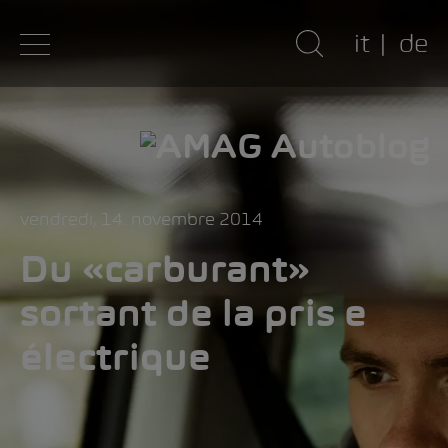
it
de
vendredi, 14. novembre 2014
Du «carburant»
sortant de la pris e
électrique