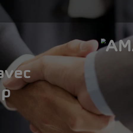
avec
Up