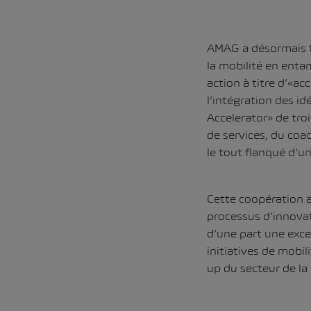
AMAG a désormais f
la mobilité en enta
action à titre d’«a
l’intégration des i
Accelerator» de tro
de services, du coa
le tout flanqué d’u
Cette coopération a
processus d’innova
d’une part une exce
initiatives de mobil
up du secteur de la 