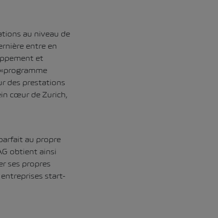
tions au niveau de
rnière entre en
loppement et
un «programme
ur des prestations
ein cœur de Zurich,
parfait au propre
G obtient ainsi
er ses propres
 entreprises start-