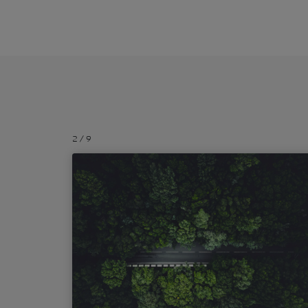
2
/
9