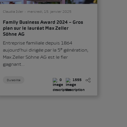
Claudia Isler
mercredi, 15. janvier 2025
Family Business Award 2024 – Gros
plan sur le lauréat Max Zeller
Söhne AG
Entreprise familiale depuis 1864
e
aujourd’hui dirigée par la 5
génération,
Max Zeller Söhne AG
est le fier
gagnant...
Durabilité
0
1555