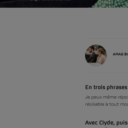
AMAG Bl
En trois phrases
Je peux même répond
résiliable à tout mom
Avec Clyde, pui