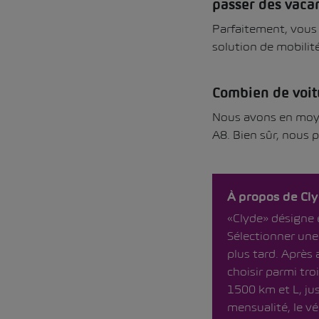
passer des vacan
Parfaitement, vous 
solution de mobilité
Combien de voit
Nous avons en moyen
A8. Bien sûr, nous 
À propos de Cl
«Clyde» désigne e
Sélectionner une 
plus tard. Après 
choisir parmi tr
1500 km et L, ju
mensualité, le vé