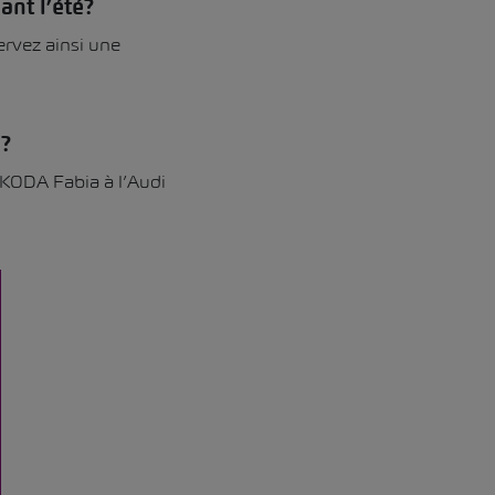
ant l’été?
rvez ainsi une
?
ŠKODA Fabia à l’Audi