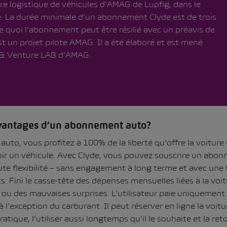
re logistique de véhicules d’AMAG de Lupfig, dans le
. La durée minimale d’un abonnement Clyde est de trois
de quoi l’abonnement peut être résilié avec un préavis de
st un projet pilote AMAG. Il a été élaboré et est mené
n & Venture LAB d’AMAG.
avantages d’un abonnement auto?
uto, vous profitez à 100% de la liberté qu’offre la voiture 
oir un véhicule. Avec Clyde, vous pouvez souscrire un abo
ute flexibilité – sans engagement à long terme et avec une
s. Fini le casse-tête des dépenses mensuelles liées à la vo
s ou des mauvaises surprises. L’utilisateur paie uniquement
l’exception du carburant. Il peut réserver en ligne la voitu
atique, l’utiliser aussi longtemps qu’il le souhaite et la ret