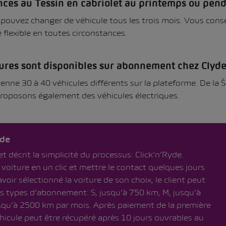
ces au Tessin en cabriolet au printemps ou pend
pouvez changer de véhicule tous les trois mois. Vous conse
 flexible en toutes circonstances.
ures sont disponibles sur abonnement chez Clyde
ne 30 à 40 véhicules différents sur la plateforme. De la 
proposons également des véhicules électriques.
yde
t décrit la simplicité du processus: Click’n’Ryde.
voiture en un clic et mettre le contact quelques jours
avoir sélectionné la voiture de son choix, le client peut
ois types d’abonnement: S, jusqu’à 750 km, M, jusqu’à
squ’à 2500 km par mois. Après paiement de la première
hicule peut être récupéré après 10 jours ouvrables au