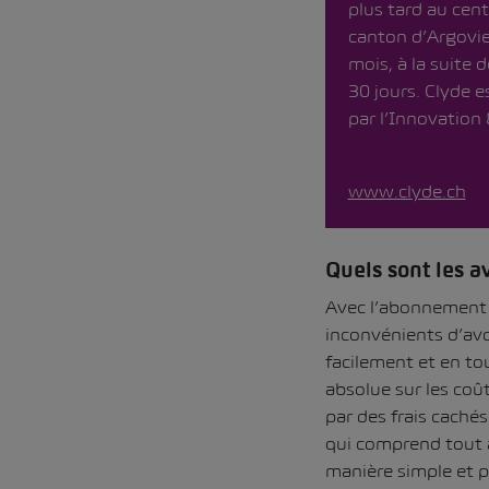
plus tard au cent
canton d’Argovie
mois, à la suite 
30 jours. Clyde e
par l’Innovatio
www.clyde.ch
Quels sont les 
Avec l’abonnement a
inconvénients d’av
facilement et en to
absolue sur les coût
par des frais caché
qui comprend tout à 
manière simple et pr