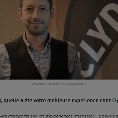
Urs Jaschke, Head of AMAG Innovation LAB
l, quelle a été votre meilleure expérience chez Cl
de m’apporte son lot d’expériences intenses! Si je devais en