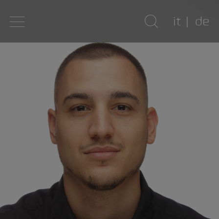
it
de