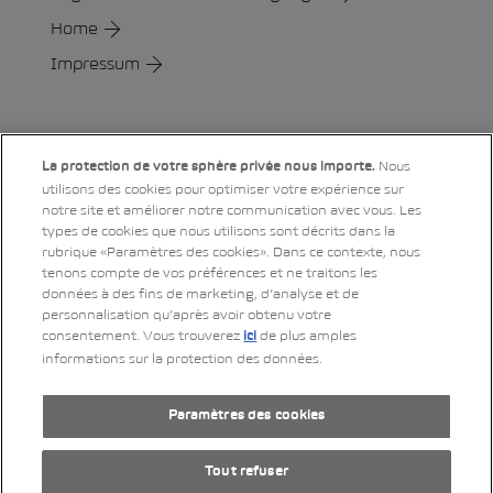
Home
Impressum
Social
Nous
La protection de votre sphère privée nous importe.
utilisons des cookies pour optimiser votre expérience sur
notre site et améliorer notre communication avec vous. Les
LinkedIn
Xing
Twitter
YouTube
Instagram
types de cookies que nous utilisons sont décrits dans la
rubrique «Paramètres des cookies». Dans ce contexte, nous
tenons compte de vos préférences et ne traitons les
données à des fins de marketing, d’analyse et de
Impressum
personnalisation qu’après avoir obtenu votre
consentement. Vous trouverez
de plus amples
ici
Déclaration de protection des données
informations sur la protection des données.
Mentions légales
RSS-Feed
Paramètres des cookies
by Web­sa­mu­rai AG
Tout refuser