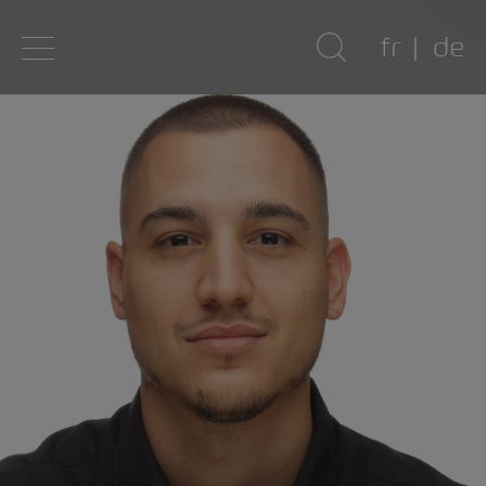
fr
de