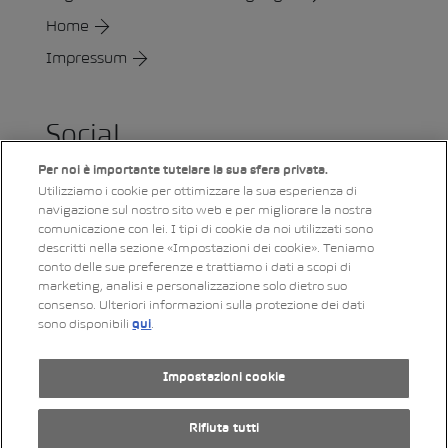
Home
Impressum
Social
Per noi è importante tutelare la sua sfera privata.
Utilizziamo i cookie per ottimizzare la sua esperienza di
LinkedIn
Xing
Twitter
YouTube
Instagram
navigazione sul nostro sito web e per migliorare la nostra
comunicazione con lei. I tipi di cookie da noi utilizzati sono
descritti nella sezione «Impostazioni dei cookie». Teniamo
conto delle sue preferenze e trattiamo i dati a scopi di
Impressum
marketing, analisi e personalizzazione solo dietro suo
consenso. Ulteriori informazioni sulla protezione dei dati
Informativa sulla protezione dei dati
sono disponibili
.
qui
Informazioni legali
RSS-Feed
Impostazioni cookie
by Web­sa­mu­rai AG
Rifiuta tutti