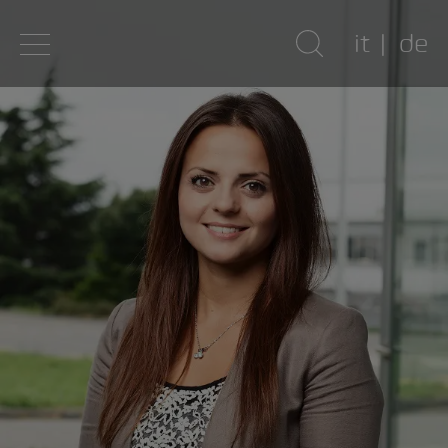
it
de