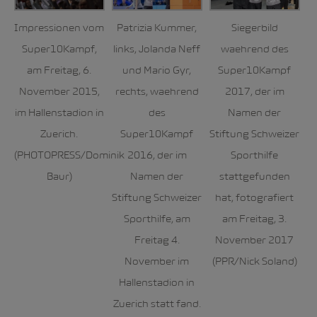
Impressionen vom
Patrizia Kummer,
Siegerbild
Super10Kampf,
links, Jolanda Neff
waehrend des
am Freitag, 6.
und Mario Gyr,
Super10Kampf
November 2015,
rechts, waehrend
2017, der im
im Hallenstadion in
des
Namen der
Zuerich.
Super10Kampf
Stiftung Schweizer
(PHOTOPRESS/Dominik
2016, der im
Sporthilfe
Baur)
Namen der
stattgefunden
Stiftung Schweizer
hat, fotografiert
Sporthilfe, am
am Freitag, 3.
Freitag 4.
November 2017
November im
(PPR/Nick Soland)
Hallenstadion in
Zuerich statt fand.