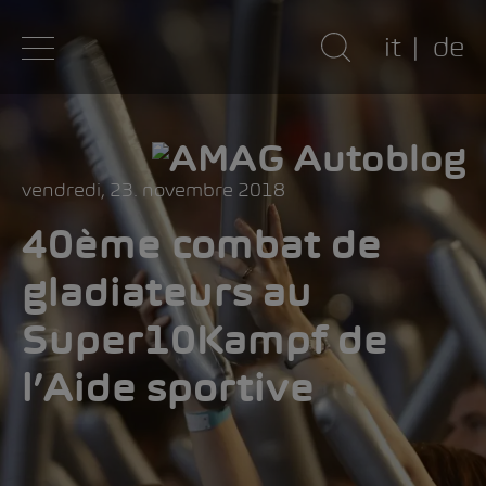
it
de
vendredi, 23. novembre 2018
40ème combat de
gladiateurs au
Super10Kampf de
l’Aide sportive