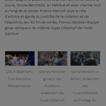
Gloria, Nicole Berchtold, en habitué et avec charme tout
au long de la soirée. Franco Marvulli joue le rôle
d’arbitre et garde le contrôle de la notation et de
l’équité du jeu. En fin de soirée, Franco déclare l’équipe
grise vainqueur du 40ème Super10Kampf de l’Aide
sportive.
2013: Beat Hefti,
Wendy Holdener
Daniel Albrecht in
Tina Weirather,
gruesst das
Aktion, anlaesslich
Michael Kauter
Publikum,
des
anlaesslich des
Super10Kampf,
Super10Kampf,
am Freitag, 31.