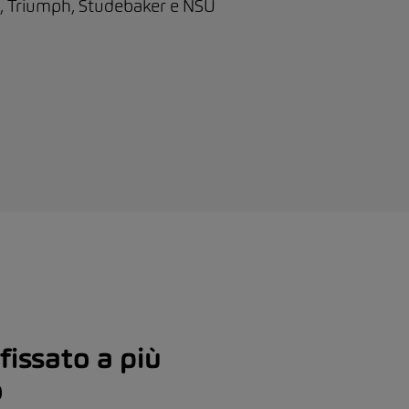
, Triumph, Studebaker e NSU
fissato a più
o