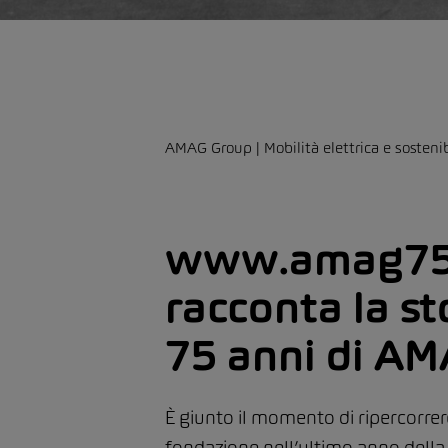
AMAG Group | Mobilità elettrica e sostenib
www.amag75
racconta la st
75 anni di A
È giunto il momento di ripercorrere
fondazione nell’ultimo anno della