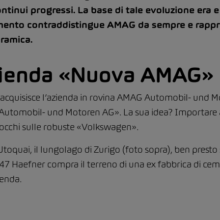
nui progressi. La base di tale evoluzione era e r
amento contraddistingue AMAG da sempre e rappre
ramica.
’azienda «Nuova AMAG»
cquisisce l’azienda in rovina AMAG Automobil- und Mot
utomobil- und Motoren AG». La sua idea? Importare au
occhi sulle robuste «Volkswagen».
quai, il lungolago di Zurigo (foto sopra), ben presto s
 1947 Haefner compra il terreno di una ex fabbrica di c
ienda.