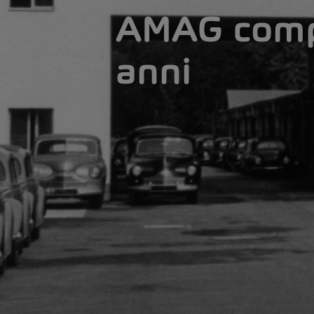
AMAG comp
anni