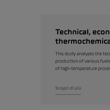
Technical, eco
thermochemical
This study analyzes the te
production of various fuel
of high-temperature proces
Scopri di più