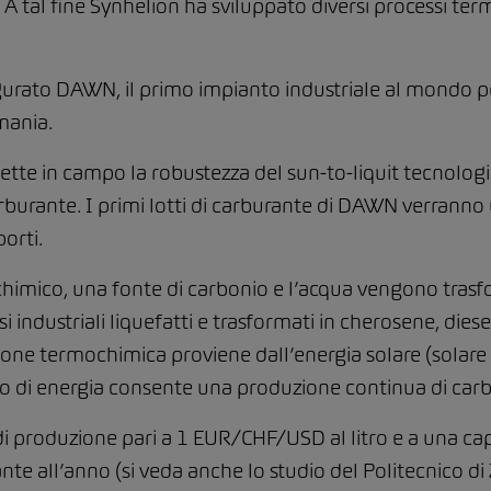
ti. A tal fine Synhelion ha sviluppato diversi processi te
urato DAWN, il primo impianto industriale al mondo pe
rmania.
te in campo la robustezza del sun-to-liquit tecnologia
burante. I primi lotti di carburante di DAWN verranno ut
porti.
himico, una fonte di carbonio e l’acqua vengono trasfo
ndustriali liquefatti e trasformati in cherosene, diesel 
ione termochimica proviene dall’energia solare (solare 
 di energia consente una produzione continua di carb
di produzione pari a 1 EUR/CHF/USD al litro e a una ca
nte all’anno (si veda anche lo studio del Politecnico di