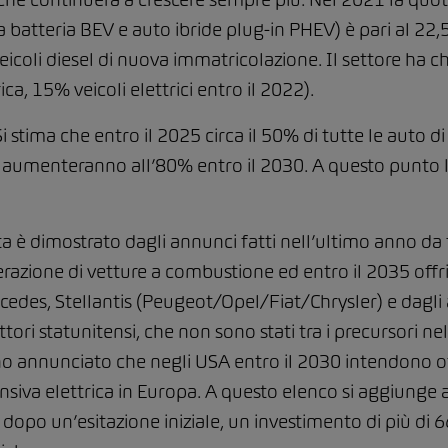
 batteria BEV e auto ibride plug-in PHEV) è pari al 22,5
 veicoli diesel di nuova immatricolazione. Il settore ha 
a, 15% veicoli elettrici entro il 2022).
 Si stima che entro il 2025 circa il 50% di tutte le aut
e aumenteranno all’80% entro il 2030. A questo punto l
ta è dimostrato dagli annunci fatti nell’ultimo anno da t
razione di vetture a combustione ed entro il 2035 offr
edes, Stellantis (Peugeot/Opel/Fiat/Chrysler) e dagli 
ori statunitensi, che non sono stati tra i precursori ne
annunciato che negli USA entro il 2030 intendono offri
siva elettrica in Europa. A questo elenco si aggiunge 
opo un’esitazione iniziale, un investimento di più di 66