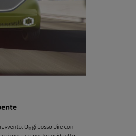
raente
pravvento. Oggi posso dire con
ta di mercato per le cosiddette