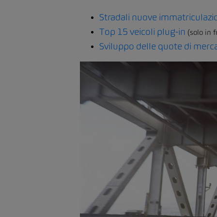
Stradali nuove immatriculazi
Top 15 veicoli plug-in
(solo in 
Sviluppo delle quote di merca