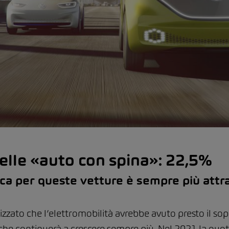
elle «auto con spina»: 22,5%
arica per queste vetture è sempre più att
izzato che l’elettromobilità avrebbe avuto presto il so
 che continuerà a crescere sempre più. Nel 2021 la quo