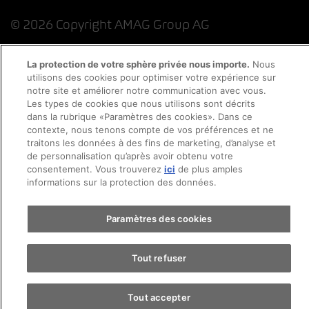
© 2026 Copyright AMAG Group AG
La protection de votre sphère privée nous importe.
Nous
utilisons des cookies pour optimiser votre expérience sur
Impressum
notre site et améliorer notre communication avec vous.
Les types de cookies que nous utilisons sont décrits
Déclaration de protection des données
dans la rubrique «Paramètres des cookies». Dans ce
contexte, nous tenons compte de vos préférences et ne
traitons les données à des fins de marketing, d’analyse et
Directive cookies
Mentions légales
CFST
de personnalisation qu’après avoir obtenu votre
consentement. Vous trouverez
ici
de plus amples
informations sur la protection des données.
Paramètres des cookies
Tout refuser
Tout accepter