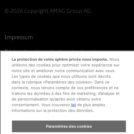
© 2026 Copyright AMAG Group AG
Impressum
Déclaration de protection des données
La protection de votre sphère privée nous importe.
Nous
utilisons des cookies pour optimiser votre expérience sur
Directive cookies
Mentions légales
CFST
notre site et améliorer notre communication avec vous.
Les types de cookies que nous utilisons sont décrits
dans la rubrique «Paramètres des cookies». Dans ce
contexte, nous tenons compte de vos préférences et ne
traitons les données à des fins de marketing, d’analyse et
de personnalisation qu’après avoir obtenu votre
consentement. Vous trouverez
ici
de plus amples
informations sur la protection des données.
Paramètres des cookies