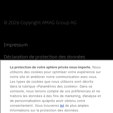
© 2026 Copyright AMAG Group AG
Impressum
Déclaration de protection des données
La protection de votre sphère privée nous importe.
Nous
Directive cookies
Mentions légales
CFST
utilisons des cookies pour optimiser votre expérience sur
notre site et améliorer notre communication avec vous.
Les types de cookies que nous utilisons sont décrits
dans la rubrique «Paramètres des cookies». Dans ce
contexte, nous tenons compte de vos préférences et ne
traitons les données à des fins de marketing, d’analyse et
de personnalisation qu’après avoir obtenu votre
consentement. Vous trouverez
ici
de plus amples
informations sur la protection des données.