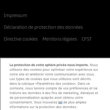
Impressum
Déclaration de protection des données
Directive cookies
Mentions légales
CFST
La protection de votre sphère privée nous importe.
Nous
utilisons des cookies pour optimiser votre expérience sur
notre site et améliorer notre communication avec vous.
Les types de cookies que nous utilisons sont décrits
dans la rubrique «Paramètres des cookies». Dans ce
contexte, nous tenons compte de vos préférences et ne
traitons les données à des fins de marketing, d’analyse et
de personnalisation qu’après avoir obtenu votre
consentement. Vous trouverez
ici
de plus amples
informations sur la protection des données.