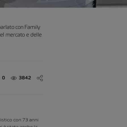
arlato con Family
el mercato e delle
0
3842
istico con 73 anni
i è stata anche la