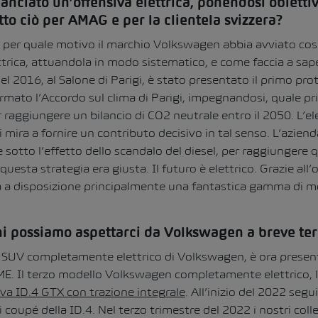
nciato un’offensiva elettrica, ponendosi obiettiv
utto ciò per AMAG e per la clientela svizzera?
ti per quale motivo il marchio Volkswagen abbia avviato cos
ttrica, attuandola in modo sistematico, e come faccia a sap
nel 2016, al Salone di Parigi, è stato presentato il primo prot
irmato l’Accordo sul clima di Parigi, impegnandosi, quale p
r raggiungere un bilancio di CO
2
neutrale entro il 2050. L’ele
mira a fornire un contributo decisivo in tal senso. L’aziend
 sotto l’effetto dello scandalo del diesel, per raggiungere 
esta strategia era giusta. Il futuro è elettrico. Grazie all’o
ha a disposizione principalmente una fantastica gamma di mod
ni possiamo aspettarci da Volkswagen a breve te
mo SUV completamente elettrico di Volkswagen, è ora present
. Il terzo modello Volkswagen completamente elettrico, la
iva ID.4 GTX con trazione integrale
. All’inizio del 2022 segu
i coupé della ID.4. Nel terzo trimestre del 2022 i nostri co