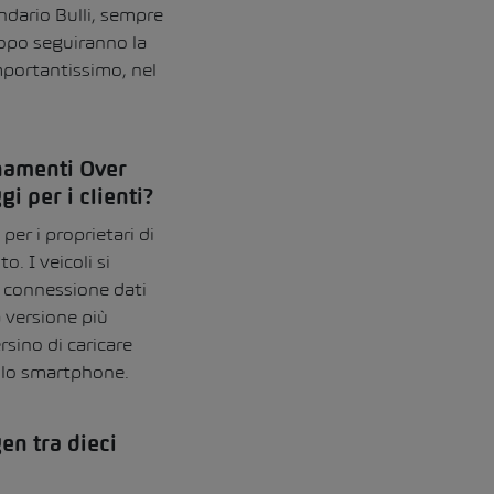
ndario Bulli, sempre
opo seguiranno la
importantissimo
,
nel
rnamenti Over
gi per i clienti?
r i proprietari di
. I veicoli si
 connessione dati
 versione più
sino di caricare
ullo smartphone.
en tra dieci