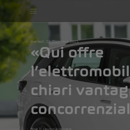
martedì, 21. Dicembre 2021
«Qui offre
l’elettromobil
chiari vantag
concorrenzia
Blog
Lavoro e carriera