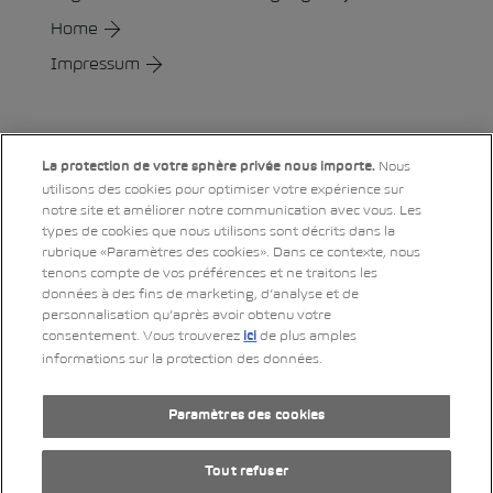
Home
Impressum
Social
Nous
La protection de votre sphère privée nous importe.
utilisons des cookies pour optimiser votre expérience sur
notre site et améliorer notre communication avec vous. Les
LinkedIn
Xing
Twitter
YouTube
Instagram
types de cookies que nous utilisons sont décrits dans la
rubrique «Paramètres des cookies». Dans ce contexte, nous
tenons compte de vos préférences et ne traitons les
données à des fins de marketing, d’analyse et de
Impressum
personnalisation qu’après avoir obtenu votre
consentement. Vous trouverez
de plus amples
ici
Déclaration de protection des données
informations sur la protection des données.
Mentions légales
RSS-Feed
Paramètres des cookies
by Web­sa­mu­rai AG
Tout refuser