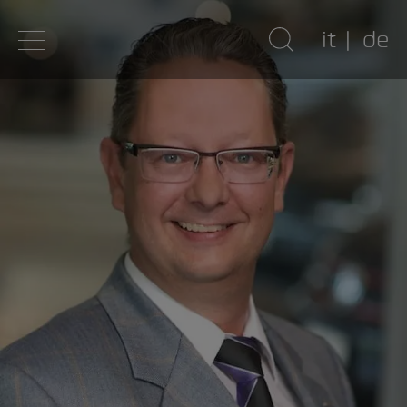
it
de