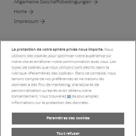
Allgemeine Geschäftsbedingungen
Home
Impressum
Social
Nous
La protection de votre sphère privée nous importe.
utilisons des cookies pour optimiser votre expérience sur
notre site et améliorer notre communication avec vous. Les
LinkedIn
Xing
Twitter
YouTube
Instagram
types de cookies que nous utilisons sont décrits dans la
rubrique «Paramètres des cookies». Dans ce contexte, nous
tenons compte de vos préférences et ne traitons les
données à des fins de marketing, d’analyse et de
Impressum
personnalisation qu’après avoir obtenu votre
consentement. Vous trouverez
de plus amples
ici
Déclaration de protection des données
informations sur la protection des données.
Mentions légales
RSS-Feed
Paramètres des cookies
by Web­sa­mu­rai AG
Tout refuser