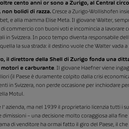
re cento anni or sono a Zurigo, al Central circol
non bolidi di razza.
Cresce a Zurigo-Wollishofen insie
bet, e alla mamma Elise Meta. Il giovane Walter, sempre
 di commercio con buoni voti e incomincia a lavorare c
iliali in Svizzera. In poco tempo diventa responsabile de
uella la sua strada: il destino vuole che Walter vada a 
o, il direttore della Shell di Zurigo fonda una ditt
 motori e carburante
. Il giovane Haefner viene ing
gliori (il Paese è duramente colpito dalla crisi econom
nti in Svizzera, non perde occasione per inchiodare pe
ella Motul.
l' azienda, ma nel 1939 il proprietario licenzia tutti i 
le dimissioni – una decisione molto coraggiosa alla fin
ama di venditore ha ormai fatto il giro del Paese, il ch