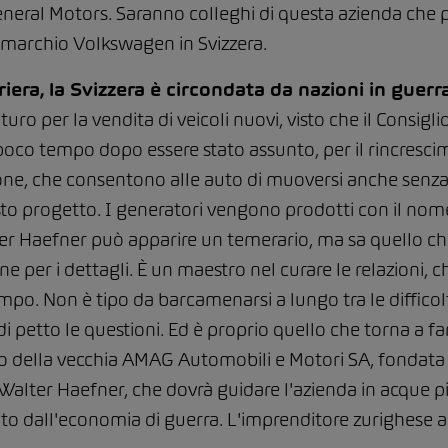
 General Motors. Saranno colleghi di questa azienda che
l marchio Volkswagen in Svizzera.
era, la Svizzera è circondata da nazioni in guerra
o per la vendita di veicoli nuovi, visto che il Consiglio
poco tempo dopo essere stato assunto, per il rincrescim
one, che consentono alle auto di muoversi anche senza b
sto progetto. I generatori vengono prodotti con il nom
er Haefner può apparire un temerario, ma sa quello ch
 per i dettagli. È un maestro nel curare le relazioni, ch
po. Non è tipo da barcamenarsi a lungo tra le diffico
i petto le questioni. Ed è proprio quello che torna a f
ario della vecchia AMAG Automobili e Motori SA, fondata 
Walter Haefner, che dovrà guidare l'azienda in acque pi
to dall'economia di guerra. L'imprenditore zurighese a