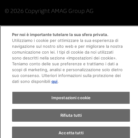
© 2026 Copyright AMAG Group AG
Per noi è importante tutelare la sua sfera privata.
Impressum
Utilizziamo i cookie per ottimizzare la sua esperienza di
navigazione sul nostro sito web e per migliorare la nostra
Informativa sulla protezione dei dati
comunicazione con lei. I tipi di cookie da noi utilizzati
sono descritti nella sezione «Impostazioni dei cookie».
Teniamo conto delle sue preferenze e trattiamo i dati a
Politica sui cookie
Informazioni legali
CFSL
scopi di marketing, analisi e personalizzazione solo dietro
suo consenso. Ulteriori informazioni sulla protezione dei
dati sono disponibili
qui
.
Impostazioni cookie
Rifiuta tutti
Accetta tutti