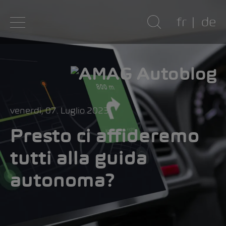
fr
de
venerdì, 07. Luglio 2023
Presto ci affideremo
tutti alla guida
autonoma?