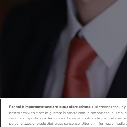
Utilizziamo i cookie p
Per noi è importante tutelare la sua sfera privata.
nostro sito web e per migliorare la nostra comunicazione con lei. I tipi di 
sezione «Impostazioni dei cookie». Teniamo conto delle sue preferenze e 
personalizzazione solo dietro suo consenso. Ulteriori informazioni sulla 