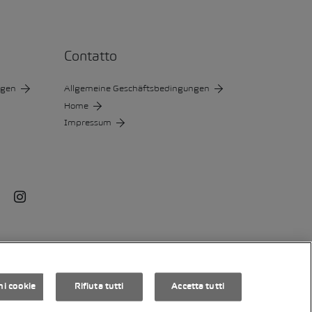
Contatto
ngen
Allgemeine Geschäftsbedingungen
Home
Impressum
ouTube
Instagram
Informazioni
RSS-
by Web­sa­mu­
i
legali
Feed
rai AG
ni cookie
Rifiuta tutti
Accetta tutti