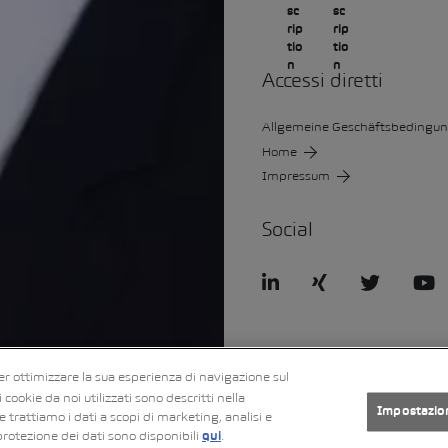
Accessi diretti
Allgemeine Geschäftsbedingu
Home
Impressum
Social
LinkedIn
Xing
Twitter
Y
Impress
Informativa sulla
er ottimizzare la sua esperienza di navigazione sul
um
protezione dei dat
cookie da noi utilizzati sono descritti nella
Impostazio
trattiamo i dati a scopi di marketing, analisi e
protezione dei dati sono disponibili
.
qui