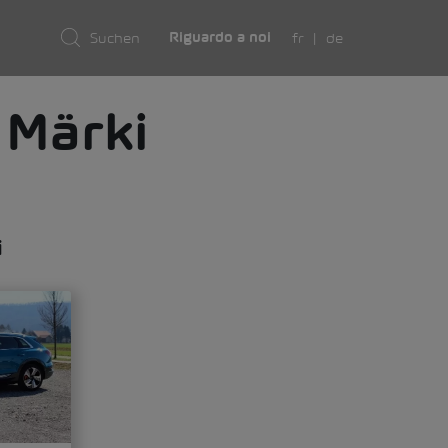
fr
de
Riguardo a noi
 Märki
i