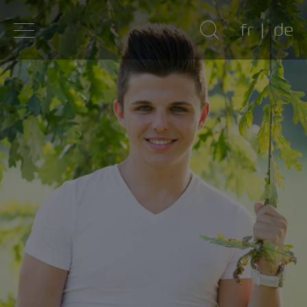
fr
de